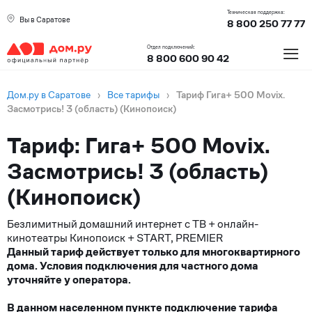
Техническая поддержка:
Вы в Саратове
8 800 250 77 77
≡
Отдел подключений:
8 800 600 90 42
Дом.ру в Саратове
›
Все тарифы
›
Тариф Гига+ 500 Movix.
Засмотрись! 3 (область) (Кинопоиск)
Тариф: Гига+ 500 Movix.
Засмотрись! 3 (область)
(Кинопоиск)
Безлимитный домашний интернет с ТВ + онлайн-
кинотеатры Кинопоиск + START, PREMIER
Данный тариф действует только для многоквартирного
дома. Условия подключения для частного дома
уточняйте у оператора.
В данном населенном пункте подключение тарифа