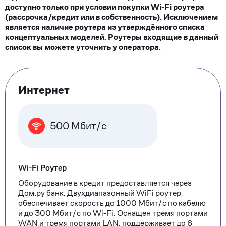
доступно только при условии покупки Wi-Fi роутера
(рассрочка/кредит или в собственность). Исключением
является наличие роутера из утверждённого списка
концептуальных моделей. Роутеры входящие в данный
список вы можете уточнить у оператора.
Тарифные
Интернет
опции
500 Мбит/с
Wi-Fi Роутер
Оборудование в кредит предоставляется через
Дом.ру банк. Двухдиапазонный WiFi роутер
обеспечивает скорость до 1000 Мбит/с по кабелю
и до 300 Мбит/с по Wi-Fi. Оснащен тремя портами
WAN и тремя портами LAN, поддерживает до 6