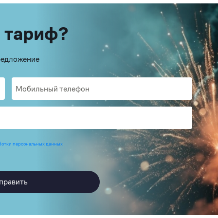
 тариф?
предложение
ботки персональных данных
править