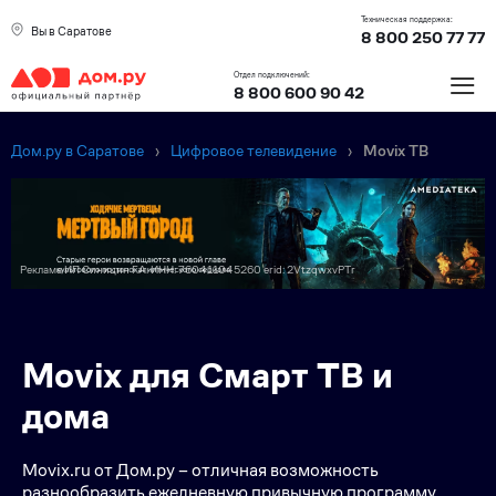
Техническая поддержка:
Вы в Саратове
8 800 250 77 77
≡
Отдел подключений:
8 800 600 90 42
Дом.ру в Саратове
›
Цифровое телевидение
›
Movix ТВ
Реклама ИП Синицин Г.А. ИНН: 760411045260 erid: 2VtzqwxvPTr
Преимущес
Movix для Смарт ТВ и
дома
Movix.ru от Дом.ру – отличная возможность
разнообразить ежедневную привычную программу