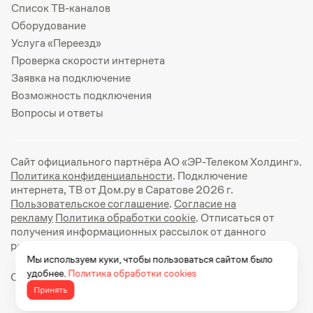
Список ТВ-каналов
Оборудование
Услуга «Переезд»
Проверка скорости интернета
Заявка на подключение
Возможность подключения
Вопросы и ответы
Сайт официального партнёра АО «ЭР-Телеком Холдинг».
Политика конфиденциальности
. Подключение
интернета, ТВ от Дом.ру в Саратове 2026 г.
Пользовательское соглашение
.
Согласие на
рекламу
Политика обработки cookie
. Отписаться от
получения информационных рассылок от данного
ресурса можно на
странице
.
Мы используем куки, чтобы пользоваться сайтом было
удобнее.
Политика обработки cookies
Официальный сайт Дом.ру: https://dom.ru
Принять