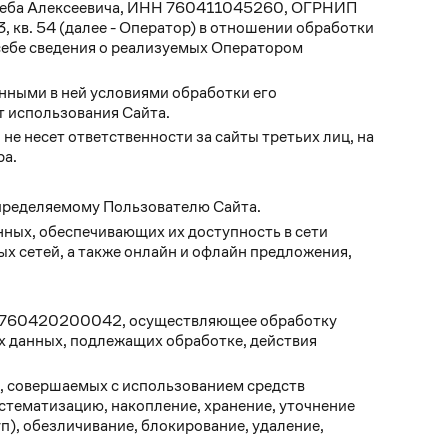
Глеба Алексеевича, ИНН 760411045260, ОГРНИП
3, кв. 54 (далее - Оператор) в отношении обработки
 себе сведения о реализуемых Оператором
нными в ней условиями обработки его
т использования Сайта.
 не несет ответственности за сайты третьих лиц, на
ра.
пределяемому Пользователю Сайта.
нных, обеспечивающих их доступность в сети
х сетей, а также онлайн и офлайн предложения,
2760420200042, осуществляющее обработку
х данных, подлежащих обработке, действия
), совершаемых с использованием средств
истематизацию, накопление, хранение, уточнение
п), обезличивание, блокирование, удаление,