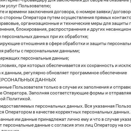
ом услуг Пользователю;
е и времени заключения договора, о номере заявки/договор
со стороны Оператора путем осуществления прямых контакт
равовые, организационные и технические меры для защиты 
енения, блокирования, распространения и других несанкцион
 персональных данных при их обработке;
лирующие отношения в сфере обработки и защиты персональ
ля работы с персональными данными;
одержащих персональные данные;
словиях, при которых обеспечивается их сохранность и искл
 к данным, регулярно обновляет программное обеспечение
ПЕРСОНАЛЬНЫХ ДАННЫХ
нные Пользователя только в случае их заполнения и отправ
е Оператора. Заполняя соответствующие формы и отправляя
ной Политикой.
редоставляемых персональных данных. Вся указанная Польз
ся Оператором в качестве корректных персональных данных.
занные им данные принадлежат лично ему и что в случае ука
 персональные данные с согласия этих лиц Оператору на основа
 данных».