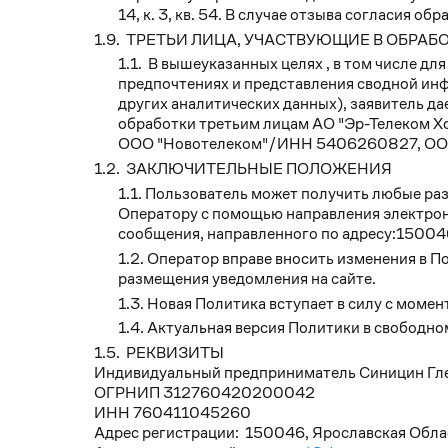
14, к. 3, кв. 54. В случае отзыва согласия
ТРЕТЬИ ЛИЦА, УЧАСТВУЮЩИЕ В ОБРА
В вышеуказанных целях , в том числе дл
предпочтениях и представления сводной инф
других аналитических данных), заявитель да
обработки третьим лицам АО "Эр-Телеко
ООО "Новотелеком"/ИНН 5406260827, ОО
ЗАКЛЮЧИТЕЛЬНЫЕ ПОЛОЖЕНИЯ
Пользователь может получить любые раз
Оператору с помощью направления электрон
сообщения, направленного по адресу:150046, Я
Оператор вправе вносить изменения в П
размещения уведомления на сайте.
Новая Политика вступает в силу с момен
Актуальная версия Политики в свободном
РЕКВИЗИТЫ
Индивидуальный предприниматель Синицин Гле
ОГРНИП 312760420200042
ИНН 760411045260
Адрес регистрации: 150046, Ярославская Область, 