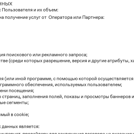
ННЫХ
 Пользователя и их объем:
на получение услуг от Оператора или Партнера:
ция поискового или рекламного запроса;
тве (среди которых разрешение, версия и другие атрибуты, х
я (или иной программе, с помощью которой осуществляется д
ограммного обеспечения, используемых пользователем;
мени посещения;
 страниц, заполнения полей, показы и просмотры баннеров и
ые сегменты;
мый в cookie;
 данных является:
 интернет-провайдеру для заключения договора на оказание у