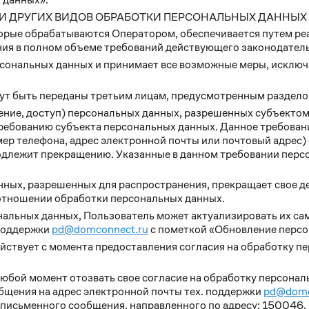
И И ДРУГИХ ВИДОВ ОБРАБОТКИ ПЕРСОНАЛЬНЫХ ДАННЫХ
орые обрабатываются Оператором, обеспечивается путем ре
ния в полном объеме требований действующего законодатель
рсональных данных и принимает все возможные меры, исклю
ут быть переданы третьим лицам, предусмотренным раздело
ение, доступ) персональных данных, разрешенных субъектом
ребованию субъекта персональных данных. Данное требовани
ер телефона, адрес электронной почты или почтовый адрес) 
одлежит прекращению. Указанные в данном требовании перс
нных, разрешенных для распространения, прекращает свое д
в отношении обработки персональных данных.
ональных данных, Пользователь может актуализировать их с
 поддержки
pd@domconnect.ru
с пометкой «Обновление персо
йствует с момента предоставления согласия на обработку пе
юбой момент отозвать свое согласие на обработку персона
бщения на адрес электронной почты тех. поддержки
pd@domc
исьменного сообщения, направленного по адресу: 150046, Яр