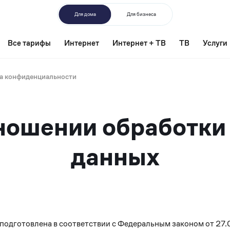
Для дома
Для бизнеса
Все тарифы
Интернет
Интернет + ТВ
ТВ
Услуги
а конфиденциальности
Текст
тношении обработки
политики
данных
 подготовлена в соответствии с Федеральным законом от 27