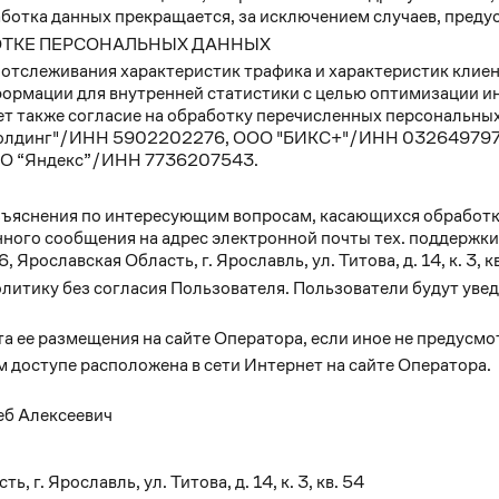
 обработка данных прекращается, за исключением случаев, пр
БОТКЕ ПЕРСОНАЛЬНЫХ ДАННЫХ
я отслеживания характеристик трафика и характеристик клие
ормации для внутренней статистики с целью оптимизации ин
ет также согласие на обработку перечисленных персональных
м Холдинг"/ИНН 5902202276, ООО "БИКС+"/ИНН 032649797
О “Яндекс”/ИНН 7736207543.
ъяснения по интересующим вопросам, касающихся обработки
ного сообщения на адрес электронной почты тех. поддержк
рославская Область, г. Ярославль, ул. Титова, д. 14, к. 3, к
олитику без согласия Пользователя. Пользователи будут уве
та ее размещения на сайте Оператора, если иное не предусм
 доступе расположена в сети Интернет на сайте Оператора.
б Алексеевич
г. Ярославль, ул. Титова, д. 14, к. 3, кв. 54