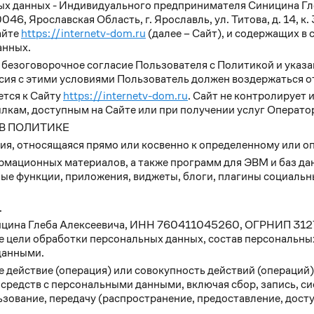
ных данных - Индивидуального предпринимателя Синицина 
 Ярославская Область, г. Ярославль, ул. Титова, д. 14, к. 
айте
https://internetv-dom.ru
(далее – Сайт), и содержащих в
анных.
 безоговорочное согласие Пользователя с Политикой и указа
сия с этими условиями Пользователь должен воздержаться о
тся к Сайту
https://internetv-dom.ru
. Сайт не контролирует и
лкам, доступным на Сайте или при получении услуг Операто
В ПОЛИТИКЕ
я, относящаяся прямо или косвенно к определенному или о
рмационных материалов, а также программ для ЭВМ и баз да
ые функции, приложения, виджеты, блоги, плагины социальны
.
ицина Глеба Алексеевича, ИНН 760411045260, ОГРНИП 31
е цели обработки персональных данных, состав персональны
 данными.
 действие (операция) или совокупность действий (операций
 средств с персональными данными, включая сбор, запись, с
ьзование, передачу (распространение, предоставление, досту