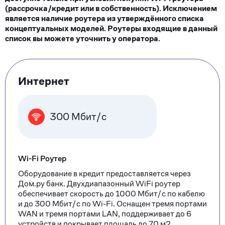
(рассрочка/кредит или в собственность). Исключением
является наличие роутера из утверждённого списка
концептуальных моделей. Роутеры входящие в данный
список вы можете уточнить у оператора.
Тарифные
Интернет
опции
300 Мбит/с
Wi-Fi Роутер
Оборудование в кредит предоставляется через
Дом.ру банк. Двухдиапазонный WiFi роутер
обеспечивает скорость до 1000 Мбит/с по кабелю
и до 300 Мбит/с по Wi-Fi. Оснащен тремя портами
WAN и тремя портами LAN, поддерживает до 6
устройств и покрывает площадь до 70 м2