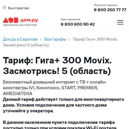
Техническая поддержка:
Вы в Саратове
8 800 250 77 77
≡
Отдел подключений:
8 800 600 90 42
Дом.ру в Саратове
›
Все тарифы
›
Тариф Гига+ 300 Movix.
Засмотрись! 5 (область)
Тариф: Гига+ 300 Movix.
Засмотрись! 5 (область)
Безлимитный домашний интернет с ТВ + онлайн-
кинотеатры IVI, Кинопоиск, START, PREMIER,
AMEDIATEKA
Данный тариф действует только для многоквартирного
дома. Условия подключения для частного дома
уточняйте у оператора.
В данном населенном пункте подключение тарифа
доступно только при условии покупки Wi-Fi роутера