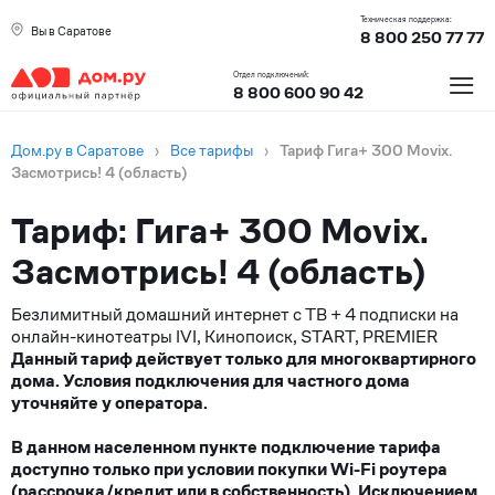
Техническая поддержка:
Вы в Саратове
8 800 250 77 77
≡
Отдел подключений:
8 800 600 90 42
Дом.ру в Саратове
›
Все тарифы
›
Тариф Гига+ 300 Movix.
Засмотрись! 4 (область)
Тариф: Гига+ 300 Movix.
Засмотрись! 4 (область)
Безлимитный домашний интернет с ТВ + 4 подписки на
онлайн-кинотеатры IVI, Кинопоиск, START, PREMIER
Данный тариф действует только для многоквартирного
дома. Условия подключения для частного дома
уточняйте у оператора.
В данном населенном пункте подключение тарифа
доступно только при условии покупки Wi-Fi роутера
(рассрочка/кредит или в собственность). Исключением