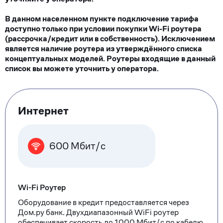
В данном населенном пункте подключение тарифа
доступно только при условии покупки Wi-Fi роутера
(рассрочка/кредит или в собственность). Исключением
является наличие роутера из утверждённого списка
концептуальных моделей. Роутеры входящие в данный
список вы можете уточнить у оператора.
Тарифные
Интернет
опции
600 Мбит/с
Wi-Fi Роутер
Оборудование в кредит предоставляется через
Дом.ру банк. Двухдиапазонный WiFi роутер
обеспечивает скорость до 1000 Мбит/с по кабелю