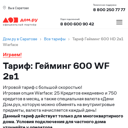
Техническая поддержка:
Вы в Саратове
8 800 250 77 77
≡
Отдел подключений:
8 800 600 90 42
Дом.ру в Саратове
›
Все тарифы
›
Тариф Гейминг 600 HD 2в1
Warface
Играем!
Тариф: Гейминг 600 WF
2в1
Игровой тариф с большой скоростью!
Игровая опция Warface: 25 Кредитов ежедневно и 750
кредитов в месяц, а также специальная валюта «Дени
Дом.ру», которую можно обменять на внутриигровые
предметы, валюта начисляется каждый день!
Данный тариф действует только для многоквартирного
дома. Условия подключения для частного дома
уточняйте у оператора.